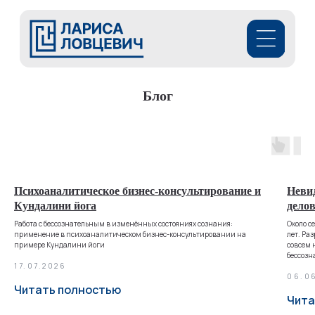
Блог
Психоаналитическое бизнес-консультирование и
Неви
Кундалини йога
дело
Работа с бессознательным в изменённых состояниях сознания:
Около с
применение в психоаналитическом бизнес-консультировании на
лет. Ра
примере Кундалини йоги
совсем 
бессозн
17.07.2026
06.0
Читать полностью
Чита
Готовы начать менять