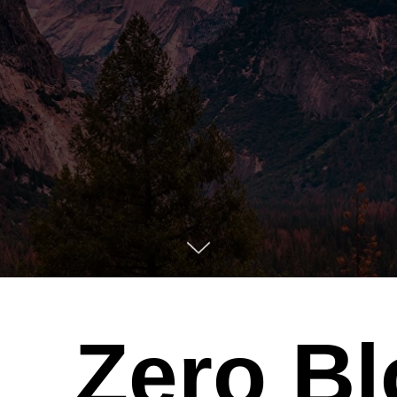
Самозанятая
Ловцевич Л. В.
Москва
Меню
Разовая
консультация
Коучинг в контракте
Для компаний
Результаты
Zero Bl
Об
эксперте
Блог