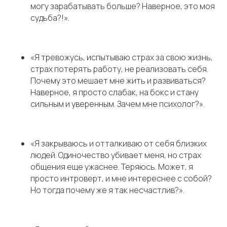
могу зарабатывать больше? Наверное, это моя
судьба?!».
«Я тревожусь, испытываю страх за свою жизнь,
страх потерять работу, не реализовать себя.
Почему это мешает мне жить и развиваться?
Наверное, я просто слабак, на бокс и стану
сильным и уверенным. Зачем мне психолог?».
Самозанятая
Ловцевич Л. В.
Москва
«Я закрываюсь и отталкиваю от себя близких
людей. Одиночество убивает меня, но страх
Меню
общения еще ужаснее. Теряюсь. Может, я
просто интроверт, и мне интереснее с собой?
Разовая
Но тогда почему же я так несчастлив?».
консультация
Коучинг в контракте
Для компаний