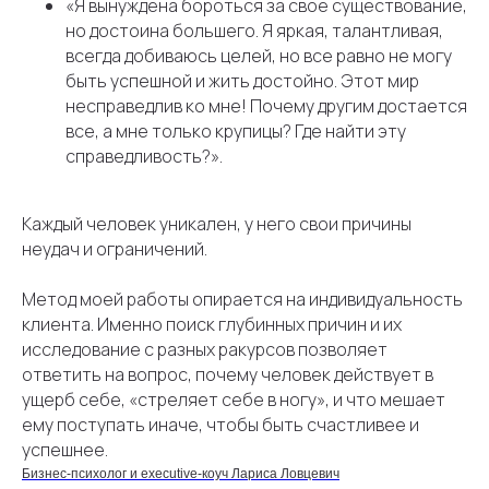
Результаты
«Я вынуждена бороться за свое существование,
но достоина большего. Я яркая, талантливая,
Об
эксперте
всегда добиваюсь целей, но все равно не могу
Блог
быть успешной и жить достойно. Этот мир
несправедлив ко мне! Почему другим достается
Контакты
все, а мне только крупицы? Где найти эту
справедливость?».
Написать в Телеграм
Каждый человек уникален, у него свои причины
неудач и ограничений.
Коучинг с душой
Подписывайтесь на Телеграм канал
Метод моей работы опирается на индивидуальность
клиента. Именно поиск глубинных причин и их
исследование с разных ракурсов позволяет
© Все права защищены. 2025
ответить на вопрос, почему человек действует в
Согласие на обработку персональных данных
ущерб себе, «стреляет себе в ногу», и что мешает
Политика обработки персональных данных
ему поступать иначе, чтобы быть счастливее и
успешнее.
Публичная оферта
Бизнес-психолог и executive-коуч Лариса Ловцевич