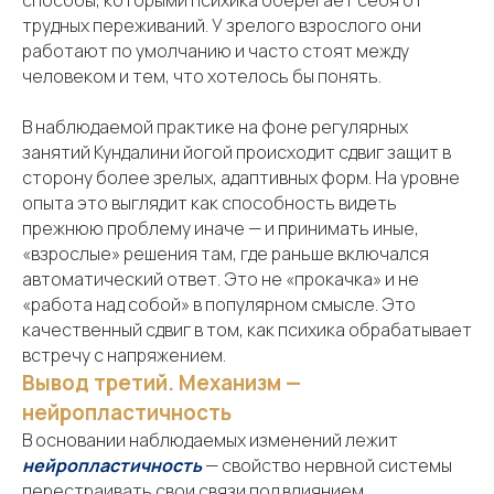
способы, которыми психика оберегает себя от
трудных переживаний. У зрелого взрослого они
работают по умолчанию и часто стоят между
человеком и тем, что хотелось бы понять.
В наблюдаемой практике на фоне регулярных
занятий Кундалини йогой происходит сдвиг защит в
сторону более зрелых, адаптивных форм. На уровне
опыта это выглядит как способность видеть
прежнюю проблему иначе — и принимать иные,
«взрослые» решения там, где раньше включался
автоматический ответ. Это не «прокачка» и не
«работа над собой» в популярном смысле. Это
качественный сдвиг в том, как психика обрабатывает
встречу с напряжением.
Вывод третий. Механизм —
нейропластичность
В основании наблюдаемых изменений лежит
нейропластичность
— свойство нервной системы
Самозанятая
перестраивать свои связи под влиянием