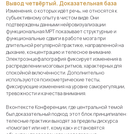
Вывод четвёртый. Доказательная база
Подписывайтесь на Телеграм канал
Изменения, о которых идёт речь, не относятся к
субъективному опыту в чистом виде. Они
© Все права защищены. 2025
подтверждены данными нейровизуализации:
Согласие на обработку персональных данных
функциональная МРТ показывает структурные и
функциональные сдвиги в работе мозга при
Политика обработки персональных данных
длительной регулярной практике, направленной на
Публичная оферта
дыхание, концентрацию и телесное внимание.
Электроэнцефалография фиксирует изменения в
распределении мозговых ритмов, характерных для
спокойной включённости. Дополнительно
используются психометрические тесты,
фиксирующие изменения на уровне саморегуляции,
тревожности и качества внимания.
В контексте Конференции, где центральной темой
был доказательный подход, этот блок принципиален:
телесные практики выходят за пределы дискурса
«помогает или нет, кому как» и становятся