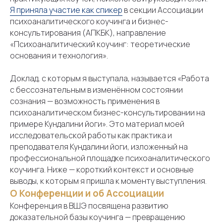
Я приняла участие как спикер
в секции Ассоциации
психоаналитического коучинга и бизнес-
консультирования (АПКБК), направление
«Психоаналитический коучинг: теоретические
основания и технология».
Доклад, с которым я выступала, называется «Работа
с бессознательным в изменённом состоянии
сознания — возможность применения в
психоаналитическом бизнес-консультировании на
примере Кундалини йоги». Это материал моей
исследовательской работы как практика и
преподавателя Кундалини йоги, изложенный на
профессиональной площадке психоаналитического
коучинга. Ниже — короткий контекст и основные
выводы, к которым я пришла к моменту выступления.
О Конференции и об Ассоциации
Конференция в ВШЭ посвящена развитию
доказательной базы коучинга — превращению