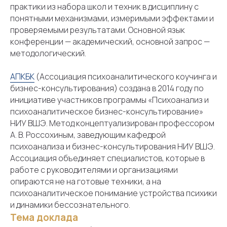
практики из набора школ и техник в дисциплину с
понятными механизмами, измеримыми эффектами и
проверяемыми результатами. Основной язык
конференции — академический, основной запрос —
методологический.
АПКБК
(Ассоциация психоаналитического коучинга и
бизнес-консультирования) создана в 2014 году по
инициативе участников программы «Психоанализ и
психоаналитическое бизнес-консультирование»
НИУ ВШЭ. Метод концептуализирован профессором
А. В. Россохиным, заведующим кафедрой
психоанализа и бизнес-консультирования НИУ ВШЭ.
Ассоциация объединяет специалистов, которые в
работе с руководителями и организациями
опираются не на готовые техники, а на
психоаналитическое понимание устройства психики
и динамики бессознательного.
Тема доклада