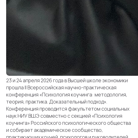
23 и 24 апреля 2026 года в Высшей школе экономики
прошла II Всероссийская научно-практическая
конференция «Психология коучинга: методология,
теория, практика. Доказательный подход».
Конференция проводится факультетом социальных
наук НИУ ВШЭ совместно с секцией «Психология
коучинга» Российского психологического общества
и собирает академическое сообщество,
практикующих коучей, психологов и руководителей.