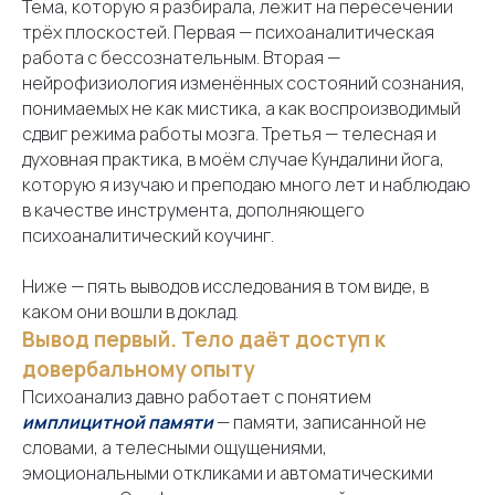
Тема, которую я разбирала, лежит на пересечении
трёх плоскостей. Первая — психоаналитическая
работа с бессознательным. Вторая —
нейрофизиология изменённых состояний сознания,
понимаемых не как мистика, а как воспроизводимый
сдвиг режима работы мозга. Третья — телесная и
духовная практика, в моём случае Кундалини йога,
которую я изучаю и преподаю много лет и наблюдаю
в качестве инструмента, дополняющего
психоаналитический коучинг.
Ниже — пять выводов исследования в том виде, в
каком они вошли в доклад.
Вывод первый. Тело даёт доступ к
довербальному опыту
Психоанализ давно работает с понятием
имплицитной памяти
— памяти, записанной не
словами, а телесными ощущениями,
эмоциональными откликами и автоматическими