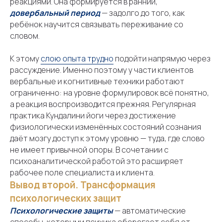
реакциями. Она формируется в ранний,
довербальный период
— задолго до того, как
ребёнок научится связывать переживание со
словом.
К этому
слою опыта трудно
подойти напрямую через
рассуждение. Именно поэтому у части клиентов
вербальные и когнитивные техники работают
ограниченно: на уровне формулировок всё понятно,
а реакция воспроизводится прежняя. Регулярная
практика Кундалини йоги через достижение
физиологически изменённых состояний сознания
даёт мозгу доступ к этому уровню — туда, где слово
не имеет привычной опоры. В сочетании с
психоаналитической работой это расширяет
рабочее поле специалиста и клиента.
Вывод второй. Трансформация
психологических защит
Психологические защиты
— автоматические