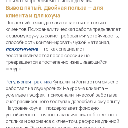
объектом проверяемого исследования.
Вывод пятый. Двойная польза — для
клиента и для коуча
Последний тезис доклада касается не только
клиентов. Психоаналитическая работа предъявляет
к самому коучу высокие требования: устойчивость,
способность контейнировать чужой материал,
психогигиена
— то, как специалист
восстанавливается после сессий и не
превращается в постепенно изнашивающийся
ресурс.
Регулярная практика
Кундалини йоги в этом смысле
работает на двух уровнях. На уровне клиента —
усиливает эффект психоаналитической работы за
счёт расширенного доступа к довербальному опыту.
На уровне коуча — поддерживает фоновую
устойчивость, точность различения собственного
отклика и резонанса с клиентом, ресурс на длинной
дистанции. Это вопрос не «развития» коуча, а