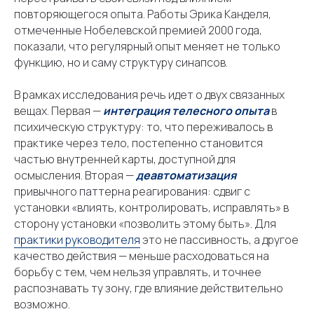
Ловцевич Л. В.
Москва
повторяющегося опыта. Работы Эрика Канделя,
отмеченные Нобелевской премией 2000 года,
показали, что регулярный опыт меняет не только
Меню
функцию, но и саму структуру синапсов.
Разовая
консультация
В рамках исследования речь идет о двух связанных
Коучинг в контракте
вещах. Первая —
интеграция телесного опыта
в
Для компаний
психическую структуру: то, что переживалось в
Результаты
практике через тело, постепенно становится
частью внутренней карты, доступной для
Об
эксперте
осмысления. Вторая —
деавтоматизация
Блог
привычного паттерна реагирования: сдвиг с
установки «влиять, контролировать, исправлять» в
Контакты
сторону установки «позволить этому быть». Для
практики руководителя
это не пассивность, а другое
качество действия — меньше расходоваться на
Написать в Телеграм
борьбу с тем, чем нельзя управлять, и точнее
распознавать ту зону, где влияние действительно
Коучинг с душой
возможно.