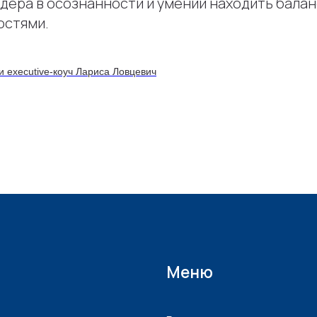
идера в осознанности и умении находить бала
остями.
и executive-коуч Лариса Ловцевич
Меню
Разовая
консультация
Коучинг в
контракте
Для компаний
Результаты
Об
эксперте
Блог