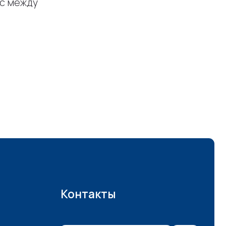
нс между
Контакты
Написать в Телеграм
Коучинг с душой
Подписывайтесь на Телеграм
канал