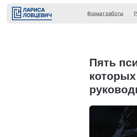
Формат рабо
Формат работы
Результ
Пять пс
которых
руковод