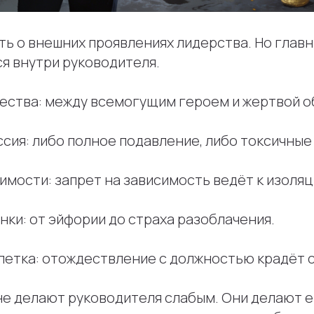
ть о внешних проявлениях лидерства. Но глав
я внутри руководителя.
ества: между всемогущим героем и жертвой о
сия: либо полное подавление, либо токсичные
мости: запрет на зависимость ведёт к изоляц
ки: от эйфории до страха разоблачения.
летка: отождествление с должностью крадёт 
не делают руководителя слабым. Они делают е