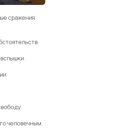
ные сражения
бстоятельств.
 вспышки.
ии.
свободу.
го человечным.