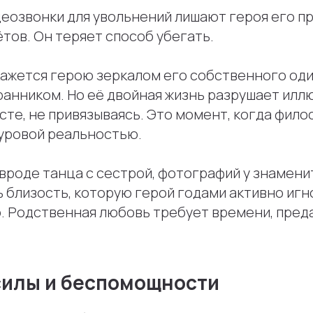
деозвонки для увольнений лишают героя его п
тов. Он теряет способ убегать.
кажется герою зеркалом его собственного оди
анником. Но её двойная жизнь разрушает иллю
те, не привязываясь. Это момент, когда фило
суровой реальностью.
вроде танца с сестрой, фотографий у знамени
 близость, которую герой годами активно игн
. Родственная любовь требует времени, преда
силы и беспомощности