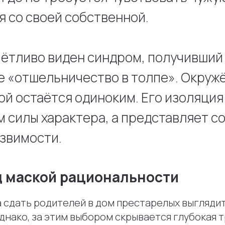
я со своей собственной.
чётливо виден синдром, получивший
 «отшельничество в толпе». Окруж
ой остаётся одиноким. Его изоляция
 силы характера, а представляет с
язвимости.
д маской рациональности
 сдать родителей в дом престарелых выгляди
днако, за этим выбором скрывается глубокая т