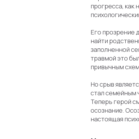
прогресса, как
психологически
Его прозрение д
найти родственн
заполненной се
травмой это бы
привычным схем
Но срыв являетс
стал семейным 
Теперь герой см
осознание. Осоз
настоящая псих