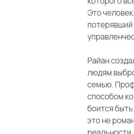
которого вс
Это человек
потерявший 
управленчес
Райан созда
людям выбро
семью. Проф
способом ко
боится быть 
это не рома
реальности,