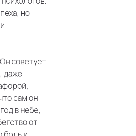
 психологов.
пеха, но
 и
 Он советует
, даже
афорой,
что сам он
год в небе,
бегство от
ю боль и