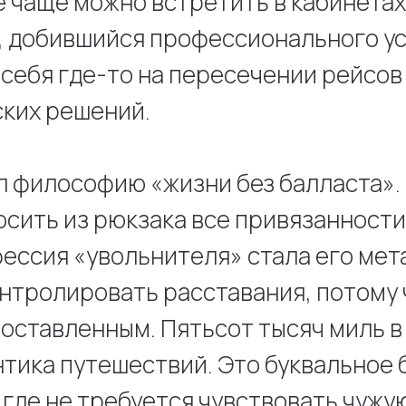
ё чаще можно встретить в кабинетах
, добившийся профессионального ус
себя где-то на пересечении рейсов
ких решений.
л философию «жизни без балласта».
сить из рюкзака все привязанности
ессия «увольнителя» стала его мет
нтролировать расставания, потому 
оставленным. Пятьсот тысяч миль в 
нтика путешествий. Это буквальное 
 где не требуется чувствовать чужу