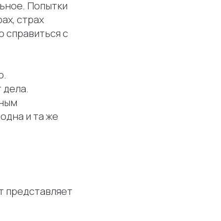
льное. Попытки
ах, страх
о справиться с
о.
 дела.
вным
одна и та же
нт представляет