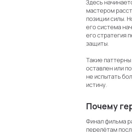
Здесь начинаетс
мастером расст
позиции силы. Н
его система нач
его стратегия 
защиты.
Такие паттерны 
оставлен или п
не испытать бо
истину.
Почему гер
Финал фильма р
перелётам посл