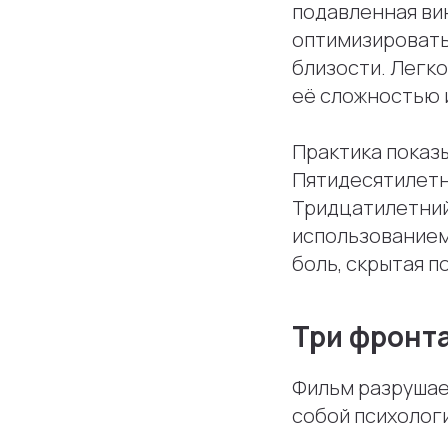
подавленная ви
оптимизировать 
близости. Легк
её сложностью 
Практика показы
Пятидесятилетни
Тридцатилетний
использованием 
боль, скрытая п
Три фронт
Фильм разрушае
собой психологи