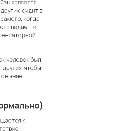
айан является
других, сидит в
 самого, когда
сть падает, и
мпенсаторной
ак человек был
 других, чтобы
 он знает
нормально)
ащается к
утствие