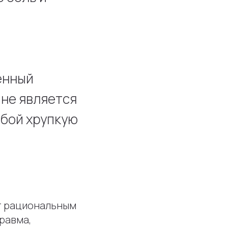
ённый
 не является
обой хрупкую
т рациональным
равма,