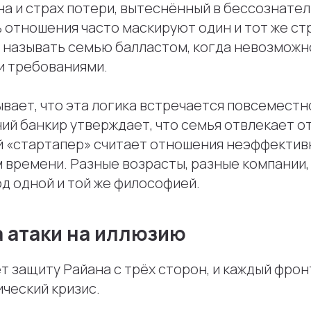
на и страх потери, вытеснённый в бессознате
отношения часто маскируют один и тот же стр
о называть семью балластом, когда невозможн
и требованиями.
вает, что эта логика встречается повсеместн
й банкир утверждает, что семья отвлекает от
 «стартапер» считает отношения неэффекти
времени. Разные возрасты, разные компании, 
од одной и той же философией.
а атаки на иллюзию
т защиту Райана с трёх сторон, и каждый фро
ческий кризис.