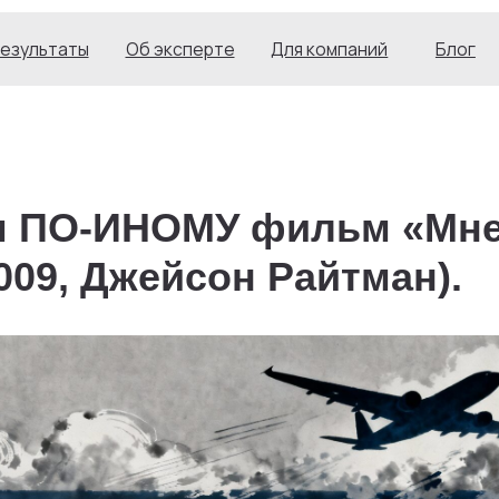
ты
Результаты
Об
Для компаний
аты
Об эксперте
Для компаний
Блог
эксперте
 ПО-ИНОМУ фильм «Мне
009, Джейсон Райтман).