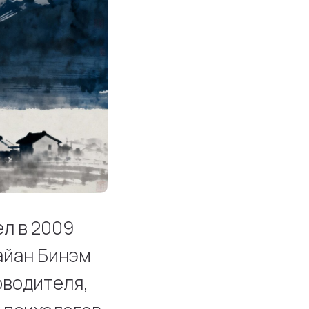
л в 2009
Райан Бинэм
оводителя,