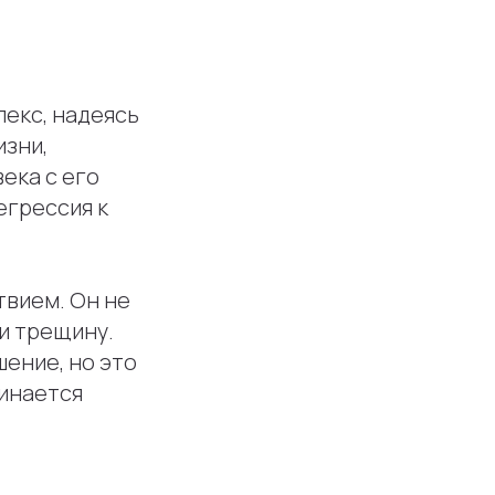
лекс, надеясь
изни,
ека с его
егрессия к
твием. Он не
и трещину.
шение, но это
чинается