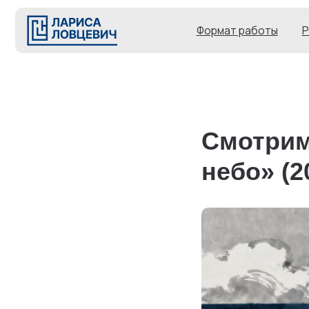
Формат рабо
Формат работы
Результ
Смотрим
небо» (2