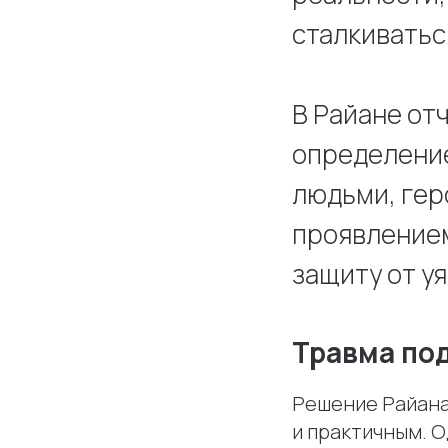
сталкиватьс
В Райане от
определение
людьми, гер
проявлением
защиту от у
Травма по
Решение Райана
и практичным. О