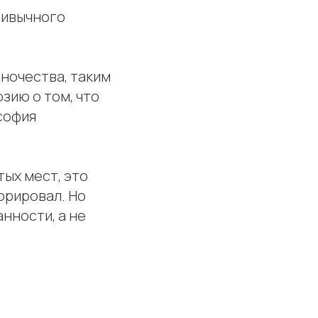
ривычного
ночества, таким
зию о том, что
софия
тых мест, это
орировал. Но
нности, а не